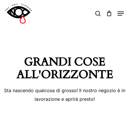
Skip
Men
to
search
Close
main
Menu
content
GRANDI COSE
ALL'ORIZZONTE
Sta nascendo qualcosa di grosso! Il nostro negozio è in
lavorazione e aprirà presto!